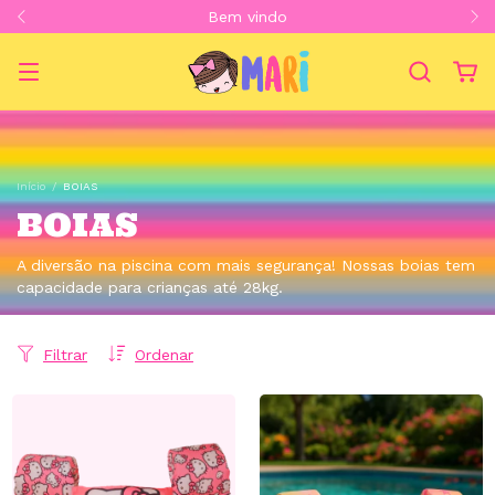
Bem vindo
Início
/
BOIAS
BOIAS
A diversão na piscina com mais segurança! Nossas boias tem
capacidade para crianças até 28kg.
Filtrar
Ordenar