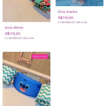
Boia Aranha
R$119,90
3
x
de
R$39,97
sem juros
Boia Minnie
R$119,90
3
x
de
R$39,97
sem juros
ESGOTADO