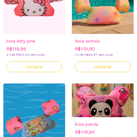
boia kitty pink
Boia estrela
R$119,99
R$119,90
3
x
de
R$40,00
sem juros
3
x
de
R$39,97
sem juros
boia panda
R$119,90