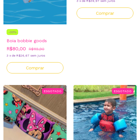
3
x
de
R$39,97
sem juros
-
33
%
Boia bobbie goods
R$80,00
R$119,90
3
x
de
R$26,67
sem juros
ESGOTADO
ESGOTADO