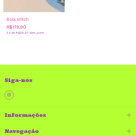
Boia stitch
R$119,90
3
x
de
R$39,97
sem juros
Siga-nos
Informações
Navegação