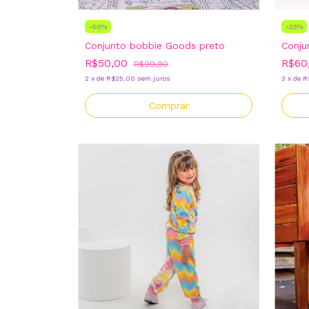
-
50
%
-
33
%
Conjunto bobbie Goods preto
Conju
R$50,00
R$60
R$99,90
2
x
de
R$25,00
sem juros
3
x
de
R
Comprar