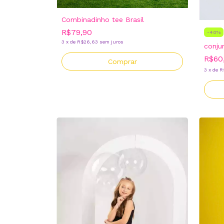
Combinadinho tee Brasil
R$79,90
-
40
%
3
x
de
R$26,63
sem juros
conju
R$60
Comprar
3
x
de
R