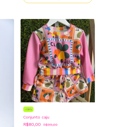
-
19
%
Conjunto caju
R$80,00
R$99,00