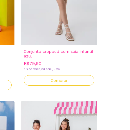
Conjunto cropped com saia infantil
azul
R$79,90
3
x
de
R$26,63
sem juros
Comprar