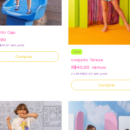
nto Caju
,90
$29,97
sem juros
-
50
%
Comprar
conjunto Tereza
R$40,00
R$79,90
2
x
de
R$20,00
sem juros
Comprar