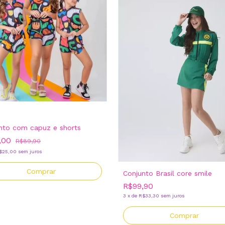
nto com capuz e shorts
,00
R$89,90
$25,00
sem juros
Comprar
Conjunto Brasil core smile
R$99,90
3
x
de
R$33,30
sem juros
Comprar