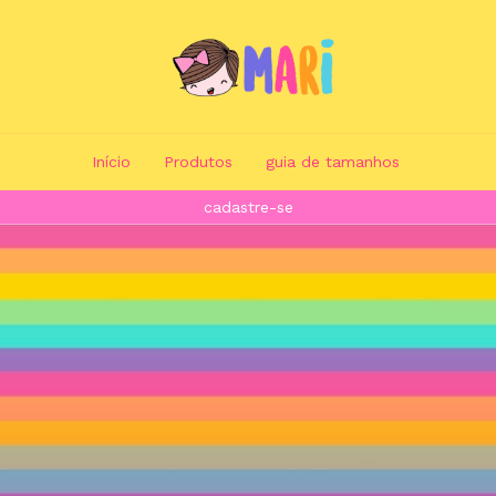
Início
Produtos
guia de tamanhos
cadastre-se