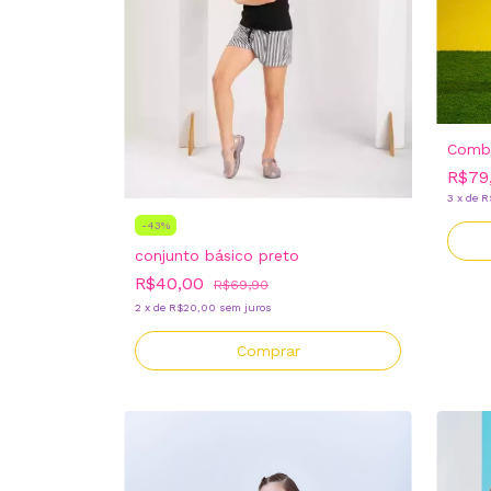
Combi
R$79
3
x
de
R
-
43
%
conjunto básico preto
R$40,00
R$69,90
2
x
de
R$20,00
sem juros
Comprar