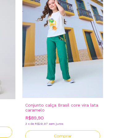
Conjunto calça Brasil core vira lata
caramelo
R$89,90
3
x
de
R$29,97
sem juros
Comprar