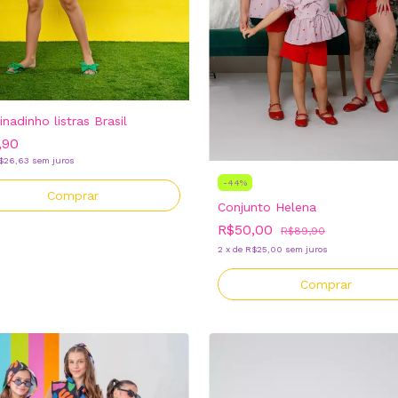
nadinho listras Brasil
,90
$26,63
sem juros
-
44
%
Comprar
Conjunto Helena
R$50,00
R$89,90
2
x
de
R$25,00
sem juros
Comprar