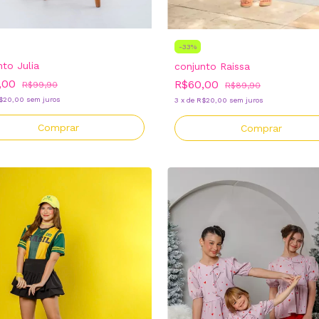
-
33
%
nto Julia
conjunto Raissa
,00
R$60,00
R$99,90
R$89,90
$20,00
sem juros
3
x
de
R$20,00
sem juros
Comprar
Comprar