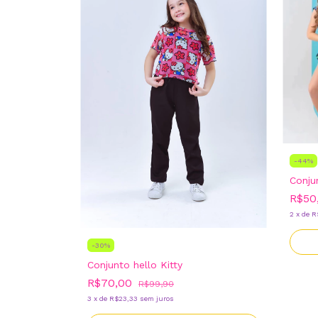
-
44
%
Conju
R$50
2
x
de
R
-
30
%
Conjunto hello Kitty
R$70,00
R$99,90
3
x
de
R$23,33
sem juros