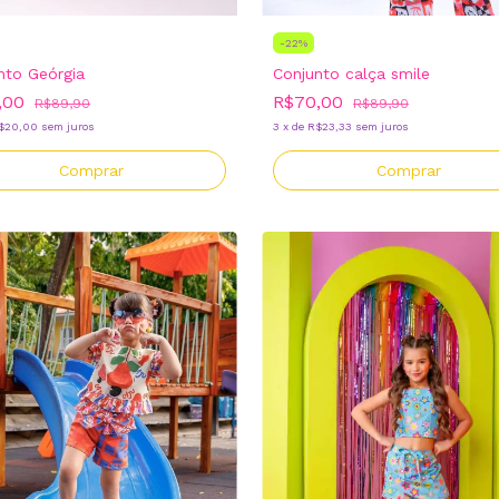
-
22
%
Conjunto calça smile
nto Geórgia
R$70,00
,00
R$89,90
R$89,90
3
x
de
R$23,33
sem juros
$20,00
sem juros
Comprar
Comprar