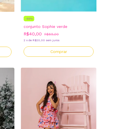
-
55
%
conjunto Sophie verde
R$40,00
R$89,00
2
x
de
R$20,00
sem juros
Comprar