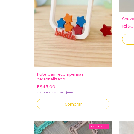
Chave
R$20
Pote das recompensas
personalizado
R$45,00
2
x
de
R$22,50
sem juros
ESGOTADO