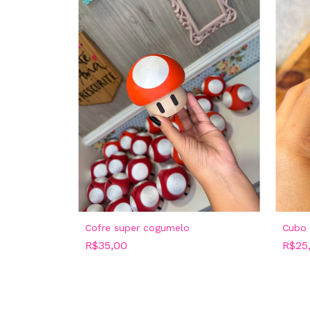
Cofre super cogumelo
Cubo
R$35,00
R$25