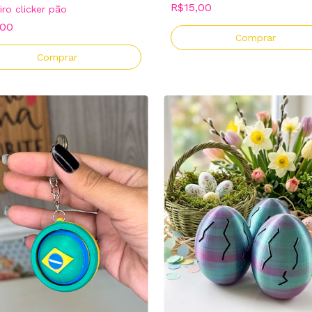
R$15,00
iro clicker pão
,00