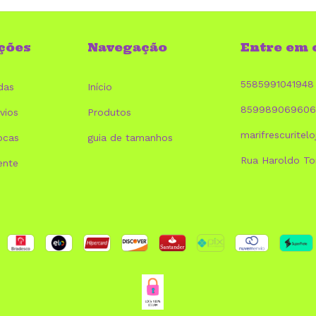
ções
Navegação
Entre em 
5585991041948
das
Início
859989069606
vios
Produtos
marifrescurite
ocas
guia de tamanhos
Rua Haroldo Tor
ente