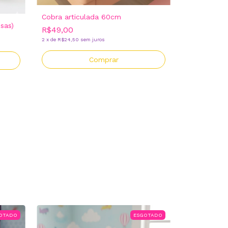
Cobra articulada 60cm
sas)
R$49,00
2
x
de
R$24,50
sem juros
OTADO
ESGOTADO