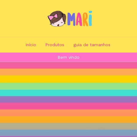
Início
Produtos
guia de tamanhos
cadastre-se