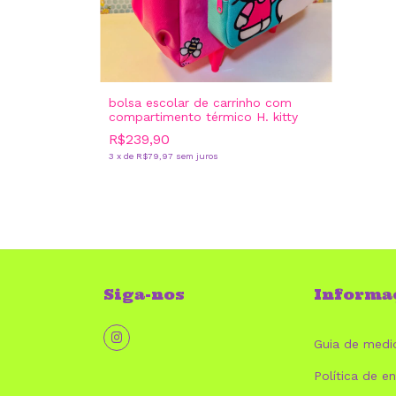
bolsa escolar de carrinho com
compartimento térmico H. kitty
R$239,90
3
x
de
R$79,97
sem juros
Siga-nos
Informa
Guia de medi
Política de en