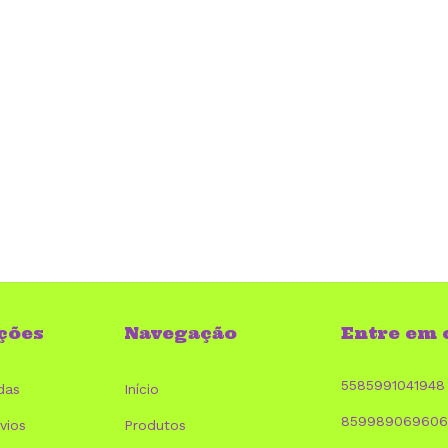
ções
Navegação
Entre em 
5585991041948
das
Início
859989069606
vios
Produtos