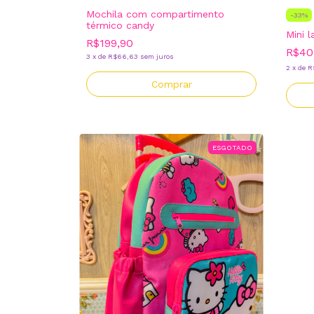
Mochila com compartimento
-
33
%
térmico candy
Mini l
R$199,90
R$40
3
x
de
R$66,63
sem juros
2
x
de
R
ESGOTADO