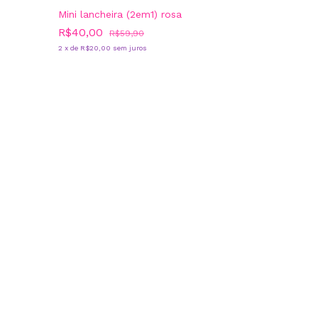
Mini lancheira (2em1) rosa
R$40,00
R$59,90
2
x
de
R$20,00
sem juros