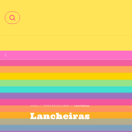
Início
/
ITENS ESCOLARES
/
Lancheiras
Lancheiras